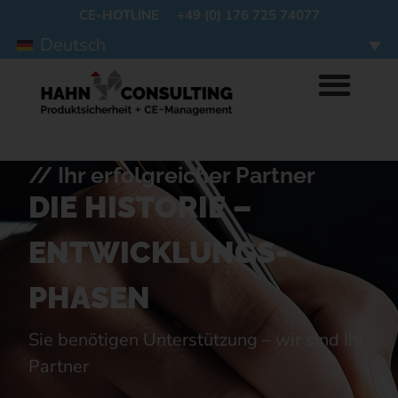
CE-HOTLINE +49 (0) 176 725 74077
Deutsch
// Ihr erfolgreicher Partner
DIE HISTORIE –
ENTWICKLUNGS­
PHASEN
Sie benötigen Unterstützung – wir sind Ihr
Partner