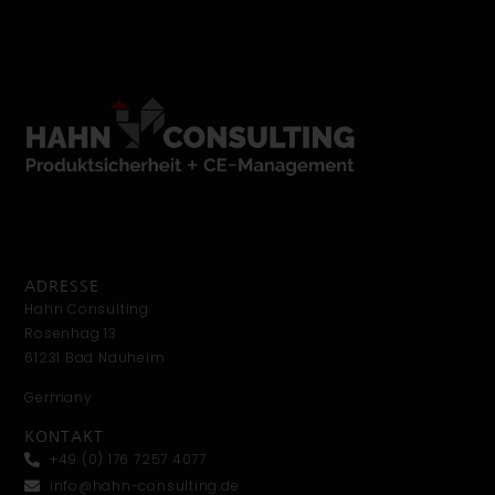
ti
v
e
:
ADRESSE
Hahn Consulting
Rosenhag 13
61231 Bad Nauheim
Germany
KONTAKT
+49 (0) 176 7257 4077
info@hahn-consulting.de