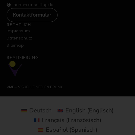
hahn-consulting.de
Kontaktformular
RECHTLICH
Impressum
Datenschutz
Sitemap
REALISIERUNG
VMB – VISUELLE MEDIEN BRUNK
Deutsch
English
(
Englisch
)
Français
(
Französisch
)
Español
(
Spanisch
)