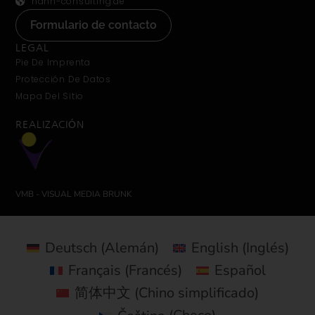
hahn-consulting.de
Formulario de contacto
LEGAL
Pie De Imprenta
Protección De Datos
Mapa Del Sitio
REALIZACIÓN
VMB - VISUAL MEDIA BRUNK
Deutsch
(
Alemán
)
English
(
Inglés
)
Français
(
Francés
)
Español
简体中文
(
Chino simplificado
)