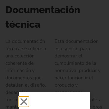
Documentación
técnica
La documentación
Esta documentación
técnica se refiere a
es esencial para
una colección
demostrar el
coherente de
cumplimiento de la
información y
normativa, producir y
documentos que
hacer funcionar el
detallan el diseño,
producto y
desarrollo,
proporcionar
funcionamiento,
información completa
mantenimiento y otros
a usuarios, ingenieros