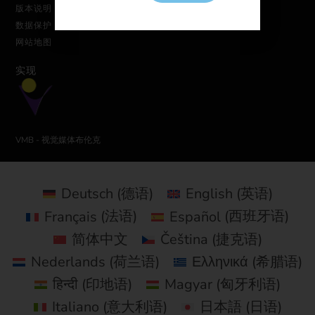
版本说明
数据保护
网站地图
实现
VMB - 视觉媒体布伦克
Deutsch
(
德语
)
English
(
英语
)
Français
(
法语
)
Español
(
西班牙语
)
简体中文
Čeština
(
捷克语
)
Nederlands
(
荷兰语
)
Ελληνικά
(
希腊语
)
हिन्दी
(
印地语
)
Magyar
(
匈牙利语
)
Italiano
(
意大利语
)
日本語
(
日语
)